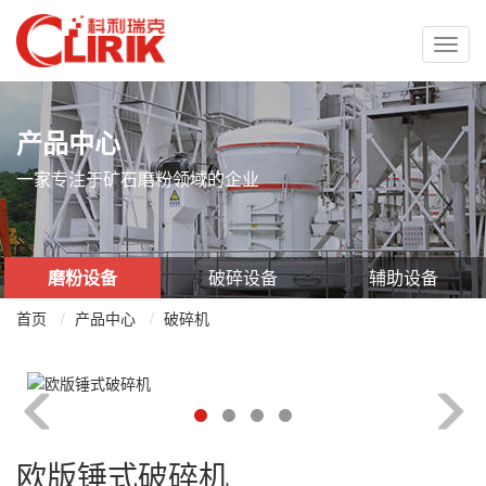
上
海
科
利
瑞
产品中心
克
一家专注于矿石磨粉领域的企业
机
器
有
限
公
磨粉设备
破碎设备
辅助设备
司
首页
产品中心
破碎机
欧版锤式破碎机