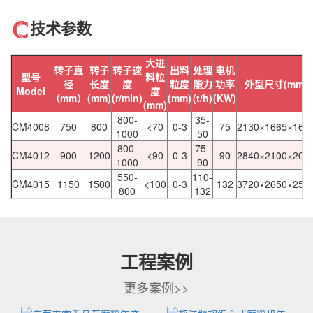
技术参数
大进
转子直
转子
转子速
出料
处理
电机
型号
料粒
径
长度
度
粒度
能力
功率
外型尺寸(mm)
Model
度
（mm）
(mm)
(r/min)
(mm)
(t/h)
(KW)
(mm)
800-
35-
CM4008
750
800
<70
0-3
75
2130×1665×161
1000
50
800-
75-
CM4012
900
1200
<90
0-3
90
2840×2100×202
1000
90
550-
110-
CM4015
1150
1500
<100
0-3
132
3720×2650×254
800
132
工程案例
更多案例>>